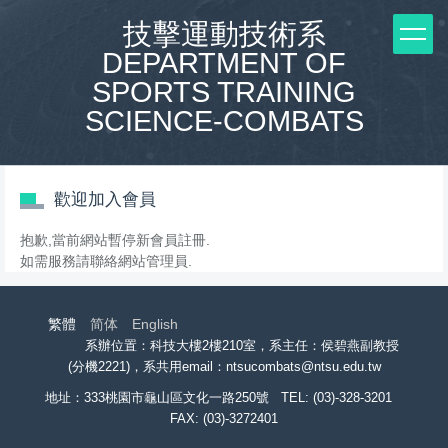
跳
技擊運動技術系
到
DEPARTMENT OF
主
要
SPORTS TRAINING
內
SCIENCE-COMBATS
容
區
歡迎加入會員
抱歉,當前網站暫停新會員註冊.
如需服務請聯絡網站管理員.
繁體
简体
English
系辦位置：科技大樓2樓210室，系主任：侯碧燕副教授
(分機2221)，系共用email：ntsucombats@ntsu.edu.tw
地址：
333
桃園市龜山區文化一路250號
TEL: (03)-328-3201
FAX: (03)-3272401