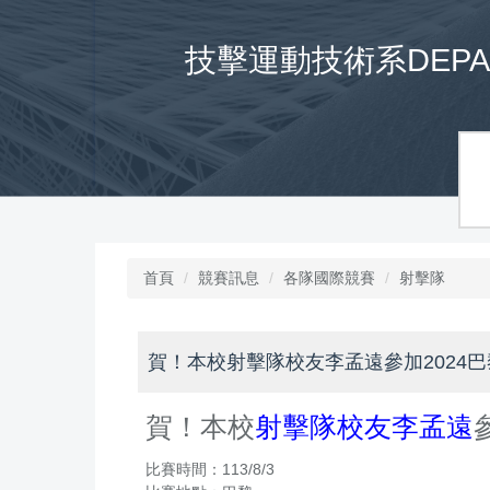
跳
到
技擊運動技術系DEPARTM
主
要
內
容
區
首頁
競賽訊息
各隊國際競賽
射擊隊
賀！本校射擊隊校友李孟遠參加2024
賀！本校
射擊隊校友李孟遠
比賽時間：113/8/3