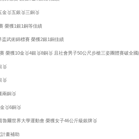
🥇五銀🥈三銅🥉
賽 榮獲1銀1銅等佳績
盃武術錦標賽 榮獲2銀1銅佳績
榮獲10金🥇4銀🥈8銅🥉 且社會男子50公尺步槍三姿團體賽破全
🥈
🥈
兩銅🥉
🥇6銅🥉
茵魯爾世界大學運動會 榮獲女子46公斤級銀牌🥈
究計畫補助