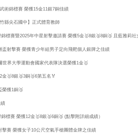
術錦標賽 榮獲15金11銀7銅佳績
新竹縣尖石國中】正式體育教師
錦標賽暨2025年中星射擊邀請賽 榮獲5金🥇8銀🥈8銅🥉 且藍雅莉
亞洲盃射擊賽 榮獲青少年組男子定向飛靶個人銀牌之佳績
魯爾世界大學運動會國家代表隊決選榮獲1金🥇
8銀🥈3銅🥉6第五名🏅
榮獲1銅🥉
佳績
標賽 榮獲12金🥇8銀🥈6銅🥉 (點擊附詳細成績）
射擊賽 榮獲女子10公尺空氣手槍團體金牌之佳績