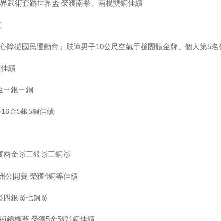
世界武術套路世界盃 榮獲南拳、南棍雙銅佳績
表
身心障礙國民運動會」肢障男子10公尺空氣手槍團體金牌、個人第5名
銅佳績
金ㄧ銀ㄧ銅
16金5銀5銅佳績
金🥇三銀🥈三銅🥉
洲公開賽 榮獲4銅等佳績
四銀🥈七銅🥉
術錦標賽 榮獲5金5銀1銅佳績