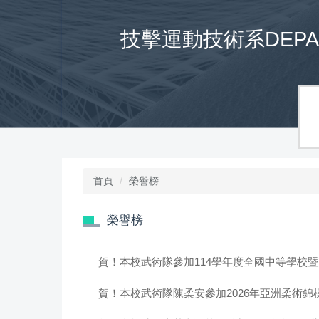
跳
到
技擊運動技術系DEPARTM
主
要
內
容
區
首頁
榮譽榜
榮譽榜
賀！本校武術隊參加114學年度全國中等學校暨
賀！本校武術隊陳柔安參加2026年亞洲柔術錦