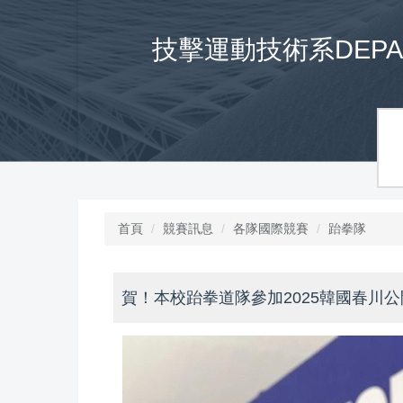
跳
到
技擊運動技術系DEPARTM
主
要
內
容
區
首頁
競賽訊息
各隊國際競賽
跆拳隊
賀！本校跆拳道隊參加2025韓國春川公