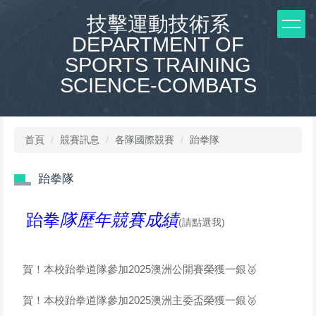
跳
技擊運動技術系
到
DEPARTMENT OF
主
要
SPORTS TRAINING
內
SCIENCE-COMBATS
容
區
首頁
競賽訊息
各隊國際競賽
跆拳隊
跆拳隊
跆拳
隊歷年競賽成績
(請點選我)
賀！本校跆拳道隊參加2025澳洲公開賽榮獲一銀🥈
賀！本校跆拳道隊參加2025澳洲主委盃榮獲一銀🥈