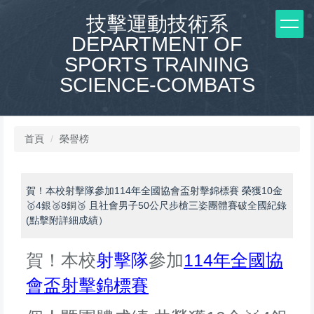
跳
技擊運動技術系
到
DEPARTMENT OF
主
要
SPORTS TRAINING
內
SCIENCE-COMBATS
容
區
首頁
榮譽榜
賀！本校射擊隊參加114年全國協會盃射擊錦標賽 榮獲10金
🥇4銀🥈8銅🥉 且社會男子50公尺步槍三姿團體賽破全國紀錄
(點擊附詳細成績）
賀！本校
射擊隊
參加
114年全國協
會盃射擊錦標賽