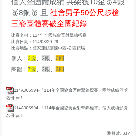
個人暨團體成績
共榮獲10金🥇4銀
🥈8銅🥉 且
社會男子50公尺步槍
三姿團體賽破全國紀錄
比賽名稱：114年全國協會盃射擊錦標賽
比賽日期：114/08/20-29
比賽地點：國家運動訓練中西-公西靶場
個人：
3金
、
2銀
、
6銅
團體：
7
金
、
2銀
、
2
銅
114A006994-「114年全國協會盃射擊錦標賽」團體成績頒獎
名冊.pdf
114A006994-「114年全國協會盃射擊錦標賽」個人成績頒獎
名冊.pdf
瀏覽數:
317