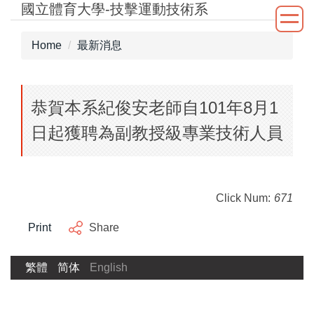
國立體育大學-技擊運動技術系
Jump
to
the
Home
最新消息
main
content
block
恭賀本系紀俊安老師自101年8月1
日起獲聘為副教授級專業技術人員
Click Num:
671
Print
Share
繁體
简体
English