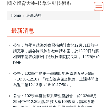
國立體育大學-技擊運動技術系
Jump
to
the
Home
最新消息
main
content
最新消息
block
公告：教學卓越海外實習補助計畫於12月31日前申
請完畢，請各隊教練如欲申請本案，於12/20日前將
相關申請表(如附件 )送競技學院院長室， 12/25日於
院�
公告：102學年度第一學期四年級原週五第5-6節
（10:30-12:10）「維安隨扈保全概論」上課時間改
為週二第12-13節（18:10-17:50）。
公告：102學年度技擊系新生座談會，於102年8月
29日中午12:30地點科技大樓109教室，請本系老